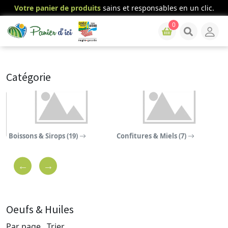
Votre panier de produits
sains et responsables en un clic.
0
Catégorie
Boissons & Sirops (19)
Confitures & Miels (7)
C
Oeufs & Huiles
Par page
Trier