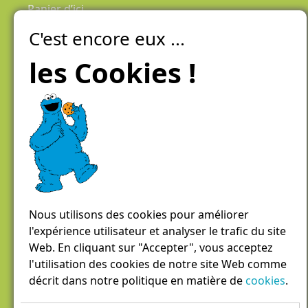
Panier d’ici
C'est encore eux ...
Laiteries Réunies Genève
Créer mon compte
les Cookies !
Chemin des Aulx 6,
1228 Plan-les-Ouates
Case postale 1055
1211 Genève 26
022 884 81 81
panierdici@lrgg.ch
Nous utilisons des cookies pour améliorer
l'expérience utilisateur et analyser le trafic du site
Web. En cliquant sur "Accepter", vous acceptez
l'utilisation des cookies de notre site Web comme
décrit dans notre politique en matière de
cookies
.