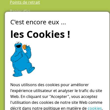
Points de retrait
Panier d’ici
C'est encore eux ...
Laiteries Réunies Genève
Créer mon compte
les Cookies !
Chemin des Aulx 6,
1228 Plan-les-Ouates
Case postale 1055
1211 Genève 26
022 884 81 81
panierdici@lrgg.ch
Nous utilisons des cookies pour améliorer
l'expérience utilisateur et analyser le trafic du site
Web. En cliquant sur "Accepter", vous acceptez
l'utilisation des cookies de notre site Web comme
décrit dans notre politique en matière de
cookies
.