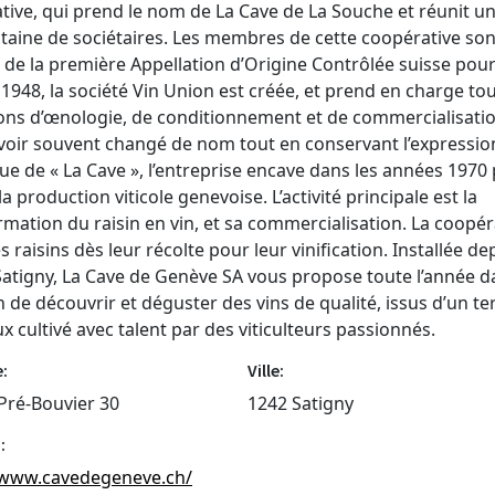
tive, qui prend le nom de La Cave de La Souche et réunit u
taine de sociétaires. Les membres de cette coopérative son
e de la première Appellation d’Origine Contrôlée suisse pour
 1948, la société Vin Union est créée, et prend en charge tou
ons d’œnologie, de conditionnement et de commercialisatio
voir souvent changé de nom tout en conservant l’expressio
ue de « La Cave », l’entreprise encave dans les années 1970
a production viticole genevoise. L’activité principale est la
rmation du raisin en vin, et sa commercialisation. La coopér
es raisins dès leur récolte pour leur vinification. Installée de
Satigny, La Cave de Genève SA vous propose toute l’année 
de découvrir et déguster des vins de qualité, issus d’un te
 cultivé avec talent par des viticulteurs passionnés.
:
Ville:
Pré-Bouvier 30
1242 Satigny
:
/www.cavedegeneve.ch/