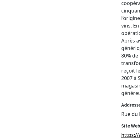
coopéra
cinquan
l’origin
vins. En
opérati
Après a
génériq
80% de l
transfo
reçoit l
2007 à 
magasin 
généreux
Addresse
Rue du 
Site Web
https:/