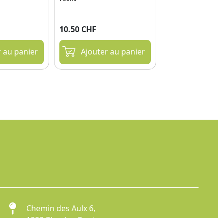
10.50 CHF
21.90 CHF
r au panier
Ajouter au panier
Ajouter
Chemin des Aulx 6,