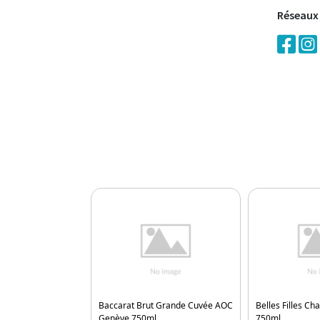
Réseaux
é Gamay & Garanoir
Baccarat Brut Grande Cuvée AOC
Belles Filles C
Genève 750ml
750ml