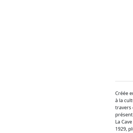
Créée e
à la cul
travers 
présent
La Cave
1929, p