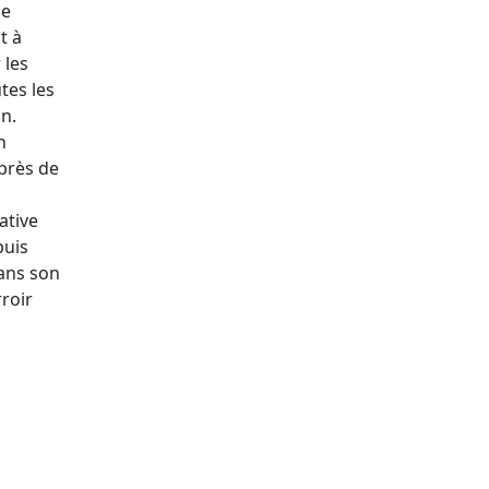
ne
t à
 les
tes les
n.
n
 près de
ative
puis
dans son
rroir