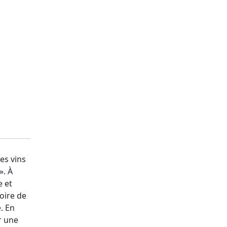
es vins
». À
e et
oire de
. En
r une