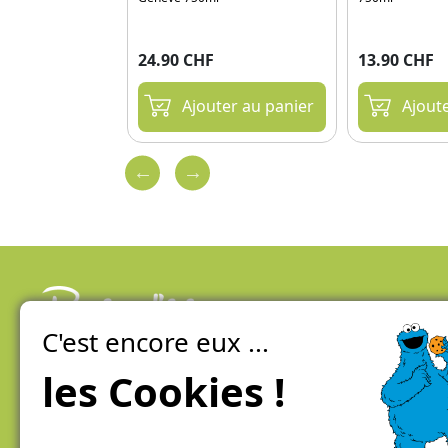
24.90 CHF
13.90 CHF
ter au panier
Ajouter au panier
Ajout
C'est encore eux ...
La ferme de Genève
100% local, direct et éco-responsable
les Cookies !
Conditions générales de vente / Mentions légales