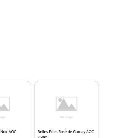
t Noir AOC
Belles Filles Rosé de Gamay AOC
Clémence Merlot 
750ml