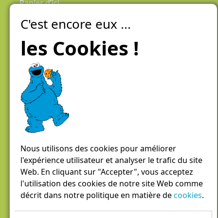
Panier d’ici
C'est encore eux ...
Laiteries Réunies Genève
Créer mon compte
les Cookies !
Chemin des Aulx 6,
1228 Plan-les-Ouates
Case postale 1055
1211 Genève 26
022 884 81 81
panierdici@lrgg.ch
Nous utilisons des cookies pour améliorer
l'expérience utilisateur et analyser le trafic du site
Web. En cliquant sur "Accepter", vous acceptez
l'utilisation des cookies de notre site Web comme
décrit dans notre politique en matière de
cookies
.